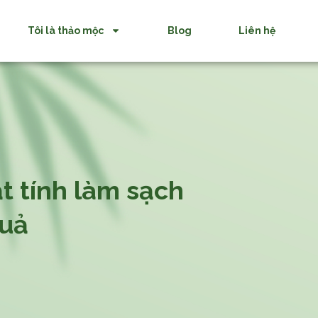
Tôi là thảo mộc
Blog
Liên hệ
t tính làm sạch
quả