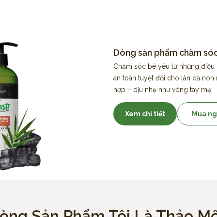
Dòng sản phẩm chăm sóc
Chăm sóc bé yêu từ những điều 
an toàn tuyệt đối cho làn da non
hợp – dịu nhẹ như vòng tay mẹ.
Xem chi tiết
Mua ng
òng Sản Phẩm Tôi Là Thảo M