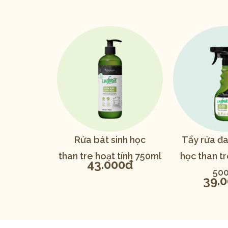
Rửa bát sinh học
Tẩy rửa đa
than tre hoạt tính 750ml
học than tr
43.000đ
50
39.