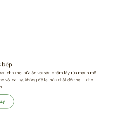
c bếp
toàn cho mọi bữa ăn với sản phẩm tẩy rửa mạnh mẽ
 với da tay, không để lại hóa chất độc hại – cho
m.
ay