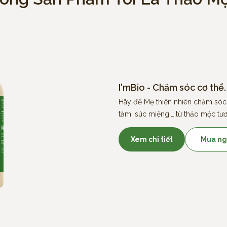
I'mBio - Chăm sóc cơ thể.
Hãy để Mẹ thiên nhiên chăm sóc
tắm, súc miệng,….từ thảo mộc tươi
Xem chi tiết
Mua ng