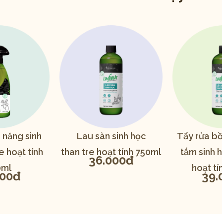
 năng sinh
Lau sàn sinh học
Tẩy rửa bồ
e hoạt tính
than tre hoạt tính 750ml
tắm sinh h
36.000đ
0ml
hoạt tí
000đ
39.