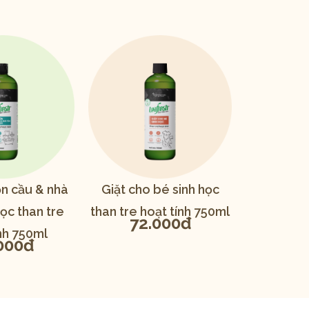
n cầu & nhà
Giặt cho bé sinh học
ọc than tre
than tre hoạt tính 750ml
72.000đ
nh 750ml
000đ