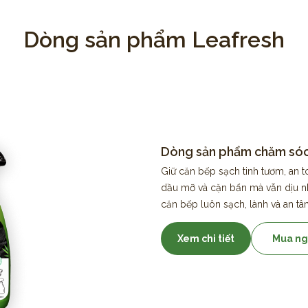
Dòng sản phẩm Leafresh
Dòng sản phẩm chăm só
Giữ căn bếp sạch tinh tươm, an 
dầu mỡ và cặn bẩn mà vẫn dịu nhẹ
căn bếp luôn sạch, lành và an tâ
Xem chi tiết
Mua ng