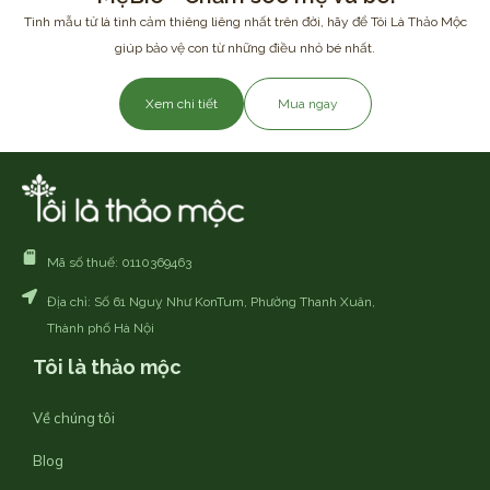
Tình mẫu tử là tình cảm thiêng liêng nhất trên đời, hãy để Tôi Là Thảo Mộc
giúp bảo vệ con từ những điều nhỏ bé nhất.
Xem chi tiết
Mua ngay
Mã số thuế: 0110369463
Địa chỉ: Số 61 Nguỵ Như KonTum, Phường Thanh Xuân,
Thành phố Hà Nội
Tôi là thảo mộc
Về chúng tôi
Blog