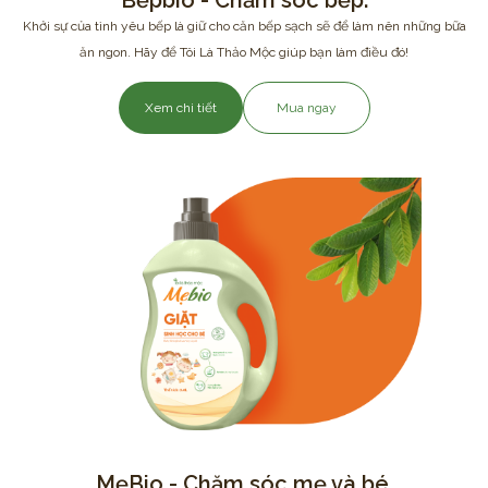
Bếpbio - Chăm sóc bếp.
Khởi sự của tình yêu bếp là giữ cho căn bếp sạch sẽ để làm nên những bữa
ăn ngon. Hãy để Tôi Là Thảo Mộc giúp bạn làm điều đó!
Xem chi tiết
Mua ngay
MẹBio - Chăm sóc mẹ và bé.