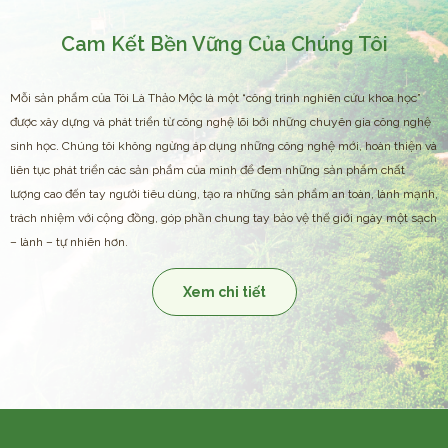
Cam Kết Bền Vững Của Chúng Tôi
Mỗi sản phẩm của Tôi Là Thảo Mộc là một “công trình nghiên cứu khoa học”
được xây dựng và phát triển từ công nghệ lõi bởi những chuyên gia công nghệ
sinh học. Chúng tôi không ngừng áp dụng những công nghệ mới, hoàn thiện và
liên tục phát triển các sản phẩm của mình để đem những sản phẩm chất
lượng cao đến tay người tiêu dùng, tạo ra những sản phẩm an toàn, lành mạnh,
trách nhiệm với cộng đồng, góp phần chung tay bảo vệ thế giới ngày một sạch
– lành – tự nhiên hơn.
Xem chi tiết