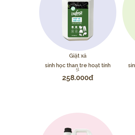
Giặt xả
sinh học than tre hoạt tính
si
5l
258.000đ