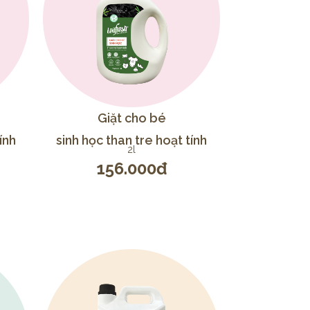
Giặt cho bé
ính
sinh học than tre hoạt tính
2l
156.000đ