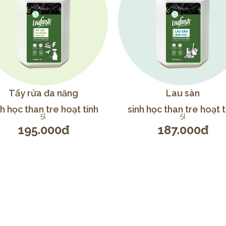
Tẩy rửa đa năng
Lau sàn
nh học than tre hoạt tính
sinh học than tre hoạt t
5l
5l
195.000đ
187.000đ