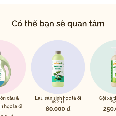
Có thể bạn sẽ quan tâm
bồn cầu &
Lau sàn sinh học lá ổi
Gội xả 
800 ml
50
h học lá ổi
80.000 đ
250.
 l