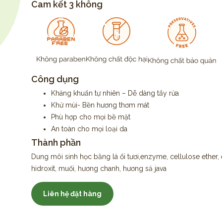
Cam kết 3 không
Công dụng
Kháng khuẩn tự nhiên – Dễ dàng tẩy rửa
Khử mùi- Bền hương thơm mát
Phù hợp cho mọi bề mặt
An toàn cho mọi loại da
Thành phần
Dung môi sinh học bằng lá ổi tươi,enzyme, cellulose ether, 
hidroxit, muối, hương chanh, hương sả java
Liên hệ đặt hàng