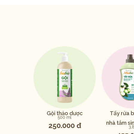
Gội thảo dược
Tẩy rửa 
500 ml
nhà tắm sin
250.000 đ
3,8