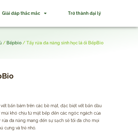
Giải đáp thắc mắc
Trở thành đại lý
ủ
/
Bếpbio
/
Tẩy rửa đa năng sinh học lá ổi BếpBio
pBio
vết bẩn bám trên các bề mặt, đặc biệt vết bẩn dầu
ử mùi khó chịu từ mặt bếp đến các ngóc ngách của
tẩy rửa đa năng mang đến sự sạch sẽ tối đa cho mọi
ú cưng và trẻ nhỏ.