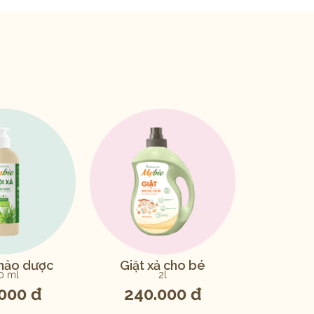
thảo dược
Giặt xả cho bé
0 ml
2l
000 đ
240.000 đ