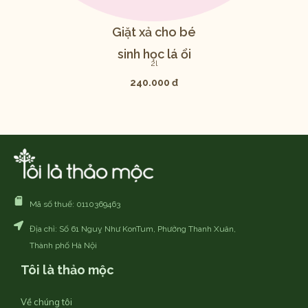
Giặt xả cho bé
sinh học lá ổi
2l
240.000 đ
Mã số thuế: 0110369463
Địa chỉ: Số 61 Nguỵ Như KonTum, Phường Thanh Xuân,
Thành phố Hà Nội
Tôi là thảo mộc
Về chúng tôi