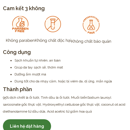
Cam kết 3 không
Công dụng
Sạch khuẩn tự nhiên, an toàn
Giúp da tay sạch sẽ, thơm mát
Dưỡng ẩm mượt mà
Dùng tốt cho da nhạy cảm, hoặc bị viêm da, dị ứng, mẩn ngứa
Thành phần
95% dịch chiết lá ổi tươi, Tinh dầu lá ổi tươi, Muối biểnSodium lauroyl
sarcosinate gốc thực vật, Hydroxyethyl cellulose gốc thực vật, coconut oil acid
diethanolamine từ dầu dừa, Acid acetric từ giấm hoa quả
Liên hệ đặt hàng