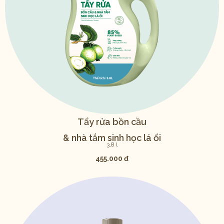
Tẩy rửa
bồn cầu
& nhà tắm
sinh học lá ổi
3,8 l
455.000 đ