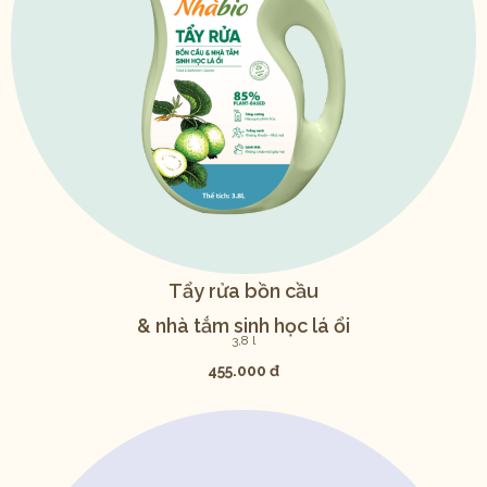
Tẩy rửa
bồn cầu
& nhà tắm
sinh học lá ổi
3,8 l
455.000 đ