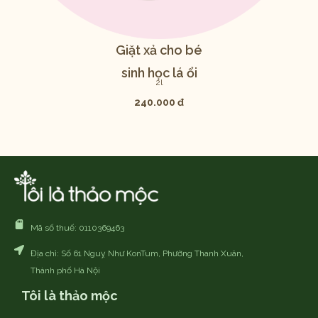
Giặt xả cho bé
sinh học lá ổi
2l
240.000 đ
Mã số thuế: 0110369463
Địa chỉ: Số 61 Nguỵ Như KonTum, Phường Thanh Xuân,
Thành phố Hà Nội
Tôi là thảo mộc