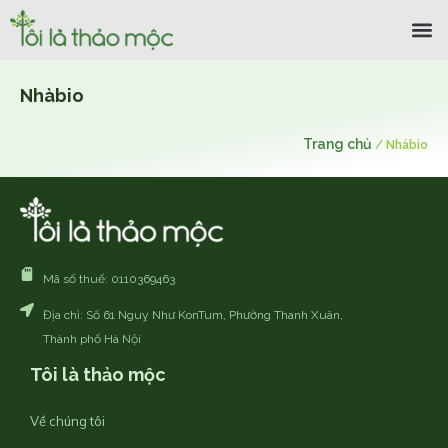
Nhàbio
Trang chủ
/
Nhàbio
Mã số thuế: 0110369463
Địa chỉ: Số 61 Nguỵ Như KonTum, Phường Thanh Xuân,
Thành phố Hà Nội
Tôi là thảo mộc
Về chúng tôi