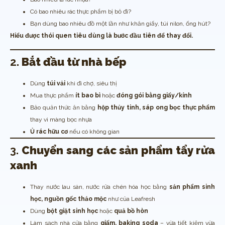
Có bao nhiêu rác thực phẩm bị bỏ đi?
Bạn dùng bao nhiêu đồ một lần như khăn giấy, túi nilon, ống hút?
Hiểu được thói quen tiêu dùng là bước đầu tiên để thay đổi.
2.
Bắt đầu từ nhà bếp
Dùng
túi vải
khi đi chợ, siêu thị
Mua thực phẩm
ít bao bì
hoặc
đóng gói bằng giấy/kính
Bảo quản thức ăn bằng
hộp thủy tinh, sáp ong bọc thực phẩm
thay vì màng bọc nhựa
Ủ rác hữu cơ
nếu có không gian
3.
Chuyển sang các sản phẩm tẩy rửa
xanh
Thay nước lau sàn, nước rửa chén hóa học bằng
sản phẩm sinh
học, nguồn gốc thảo mộc
như của Leafresh
Dùng
bột giặt sinh học
hoặc
quả bồ hòn
Làm sạch nhà cửa bằng
giấm, baking soda
– vừa tiết kiệm vừa