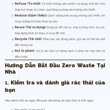
Refuse (Từ chối):
Từ chối những sản phẩm sử dụng một lần như
ống hút nhựa, túi nilon, quà tặng quảng cáo không cần thiết.
Reduce (Giảm thiểu):
Giảm lượng tiêu dùng không cần thiết, chỉ
mua những thứ bạn thực sự cần.
Reuse (Tái sử dụng):
Dùng lại đồ vật cũ, chai lọ thủy tinh, túi vải,
hộp đựng thức ăn thay vì mua đồ mới.
Recycle (Tái chế):
Phân loại rác đúng cách, gửi rác có thể tái chế
đến đúng nơi.
Rot (Ủ phân):
Xử lý rác hữu cơ bằng cách ủ phân tại nhà nếu có
điều kiện.
Hướng Dẫn Bắt Đầu Zero Waste Tại
Nhà
1.
Kiểm tra và đánh giá rác thải của
bạn
Hãy dành một vài ngày để quan sát lượng rác bạn thải ra mỗi ngày:
Bao nhiêu là rác nhựa?