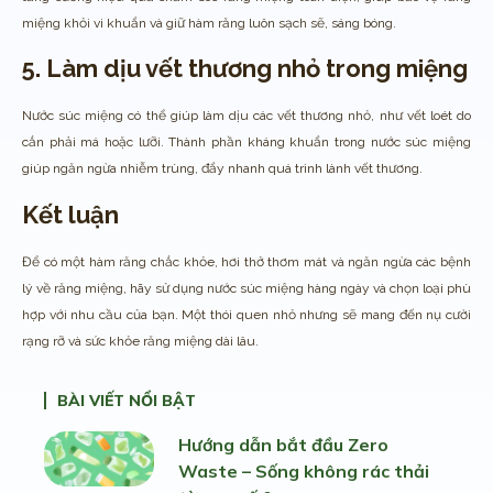
miệng khỏi vi khuẩn và giữ hàm răng luôn sạch sẽ, sáng bóng.
5. Làm dịu vết thương nhỏ trong miệng
Nước súc miệng có thể giúp làm dịu các vết thương nhỏ, như vết loét do
cắn phải má hoặc lưỡi. Thành phần kháng khuẩn trong nước súc miệng
giúp ngăn ngừa nhiễm trùng, đẩy nhanh quá trình lành vết thương.
Kết luận
Để có một hàm răng chắc khỏe, hơi thở thơm mát và ngăn ngừa các bệnh
lý về răng miệng, hãy sử dụng nước súc miệng hàng ngày và chọn loại phù
hợp với nhu cầu của bạn. Một thói quen nhỏ nhưng sẽ mang đến nụ cười
rạng rỡ và sức khỏe răng miệng dài lâu.
BÀI VIẾT NỔI BẬT
Hướng dẫn bắt đầu Zero
Waste – Sống không rác thải