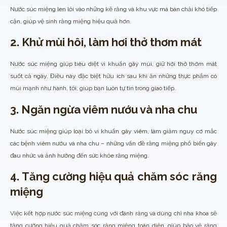
Nước súc miệng len lỏi vào những kẽ răng và khu vực mà bàn chải khó tiếp
cận, giúp vệ sinh răng miệng hiệu quả hơn.
2. Khử mùi hôi, làm hơi thở thơm mát
Nước súc miệng giúp tiêu diệt vi khuẩn gây mùi, giữ hơi thở thơm mát
suốt cả ngày. Điều này đặc biệt hữu ích sau khi ăn những thực phẩm có
mùi mạnh như hành, tỏi, giúp bạn luôn tự tin trong giao tiếp.
3. Ngăn ngừa viêm nướu và nha chu
Nước súc miệng giúp loại bỏ vi khuẩn gây viêm, làm giảm nguy cơ mắc
các bệnh viêm nướu và nha chu – những vấn đề răng miệng phổ biến gây
đau nhức và ảnh hưởng đến sức khỏe răng miệng.
4. Tăng cường hiệu quả chăm sóc răng
miệng
Việc kết hợp nước súc miệng cùng với đánh răng và dùng chỉ nha khoa sẽ
tăng cường hiệu quả chăm sóc răng miệng toàn diện, giúp bảo vệ răng