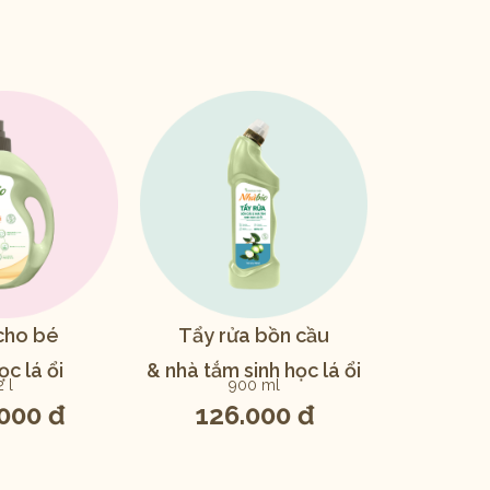
cho bé
Tẩy rửa bồn cầu
ọc lá ổi
& nhà tắm sinh học lá ổi
2 l
900 ml
000 đ
126.000 đ