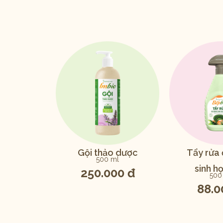
Gội thảo dược
Tẩy rửa
500 ml
sinh họ
250.000 đ
500
88.0