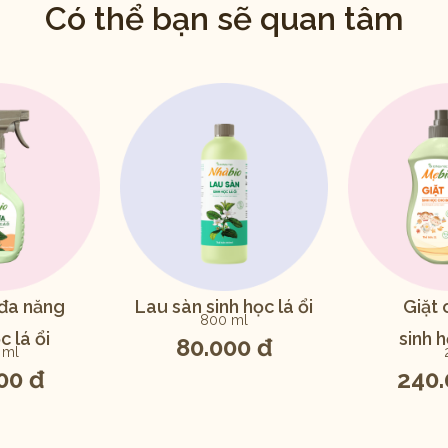
Có thể bạn sẽ quan tâm
 đa năng
Lau sàn sinh học lá ổi
Giặt 
800 ml
c lá ổi
sinh h
80.000 đ
 ml
00 đ
240.